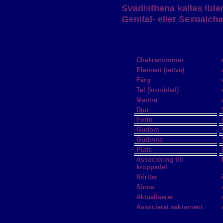
Svadisthana kallas ibla
Genital- eller Sexualcha
Chakranummer
Element (tattva)
Färg
Tal (kronblad)
Mantra
Djur
Form
Gudom
Gudinna
Plats
Associering till
kroppsdel
Körtlar
Sinne
Aktualiserar
Associerat sakrament