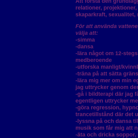
Att förstå den grundläg
relationer, projektione
skaparkraft, sexualitet,
För att använda vattene
välja att:
-simma
-dansa
-lära något om 12-steg
medberoende
-utforska manligt/kvinnl
-träna på att sätta grän
-lära mig mer om min eg
jag uttrycker genom de
-gå i bildterapi där jag
egentligen uttrycker me
-göra regression, hypno
trancetillstånd där det
-lyssna på och dansa til
musik som får mig att nj
-äta och dricka soppor, 