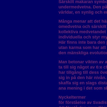
Särskilt makaran symbo
undermedvetna. Den påmi
världar, en synlig och e
Många menar att det här
omedvetna och särskilt 
kollektiva medvetandet ä
individuella och styr m
Här finns inte bara de
utan karma som har att 
den mänskliga evolutio
Man betonar vikten av a
ta till sig något av 6:e
har tillgång till dess 
sig in på den här nivån.
skaffa sig en slags dist
ana mening i det som s
Nyckeltermer
för förståelse av Svadi