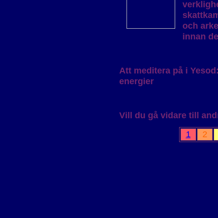
verkligh
skattkam
och arke
innan de
Att meditera på i Yesod
energier
Vill du gå vidare till a
1
2