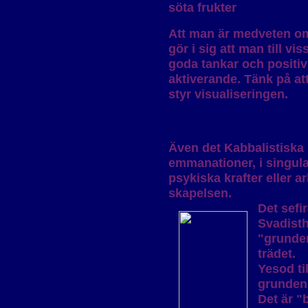
söta frukter
Att man är medveten om
gör i sig att man till vi
goda tankar och positiv
aktiverande. Tänk på at
styr visualiseringen.
Även det Kabbalistiska L
emmanationer, i singular
psykiska krafter eller ar
skapelsen.
Det sef
Svadisth
"grunden
trädet.
Yesod ti
grunden 
Det är "