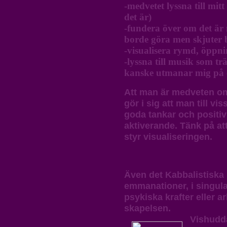
-medvetet lyssna till mit
det är)
-fundera över om det är
borde göra men skjuter 
-visualisera rymd, öppni
-lyssna till musik som tr
kanske utmanar mig på e
Att man är medveten om
gör i sig att man till vi
goda tankar och positiv
aktiverande. Tänk på at
styr visualiseringen.
Även det Kabbalistiska L
emmanationer, i singular
psykiska krafter eller ar
skapelsen.
Vishudd