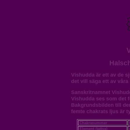
Halsch
Vishudda är ett av de s
det vill säga ett av vå
Sanskritnamnet Vishudd
Vishudda ses som det f
Bakgrundsbilden till de
femte chakrats ljus är t
Chakranummer
Element (tattva)