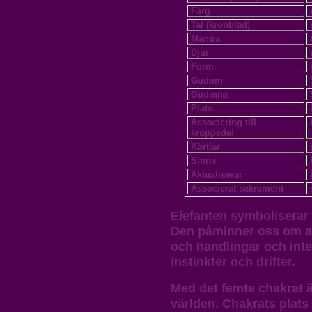
Färg
Tal (kronblad)
Mantra
Djur
Form
Gudom
Gudinna
Plats
Associering till
kroppsdel
Körtlar
Sinne
Aktualiserar
Associerat sakrament
Elefanten symboliserar 
Den påminner oss om att
och handlingar och inte
instinkter och drifter.
Med det femte chakrat är
världen. Chakrats plats