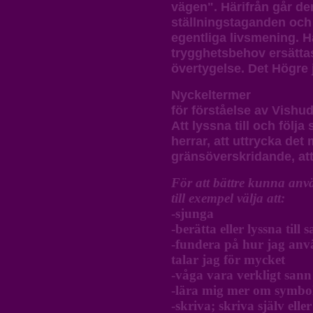
vägen". Härifrån går de
ställningstaganden och
egentliga livsmening. H
trygghetsbehov ersättas 
övertygelse. Det Högre 
Nyckeltermer
för förståelse av Vishu
Att lyssna till och följa
herrar, att uttrycka det
gränsöverskridande, att 
För att bättre kunna anv
till exempel välja att:
-sjunga
-berätta eller lyssna till s
-fundera på hur jag använ
talar jag för mycket
-våga vara verkligt san
-lära mig mer om symbo
-skriva; skriva själv ell