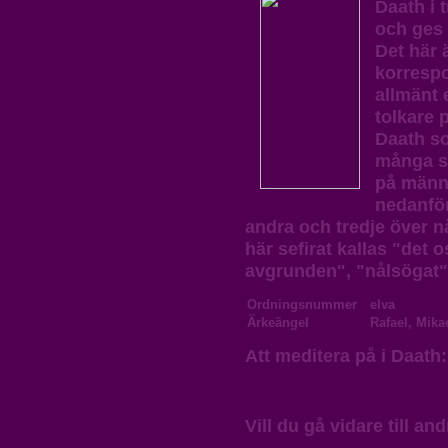
Daath i 
och ges 
Det här 
korrespo
allmänt 
tolkare 
Daath som
många sä
på männi
nedanför
andra och tredje över 
här sefirat kallas "det 
avgrunden", "nålsögat"
Ordningsnummer
elva
Ärkeängel
Rafael, Mikae
Att meditera på i Daath
Vill du gå vidare till a