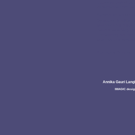
upplevas okänd och 
dimensioner och kans
Symboler länkar vå
Symboler är sällan 
faktorer som omger 
Bakom våra färg- och
uppfattning om oss s
talar här om
symbol
Kontakta Annika
Annika Gauri Lang
IMAGIC desig