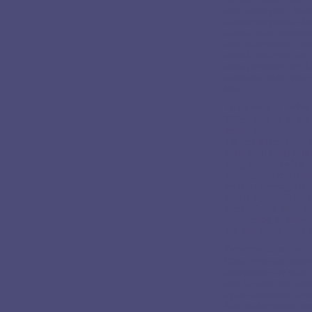
som
arketyper
. Ann
sifferarketyperna för
själva, våra relatio
och möjligheter. Uti
ocks
å möjlighet att 
olika perioder och få
använda våra resurse
leva.
Talsymbolik - våra
Siffror och tal är en
koder, telefonnumm
Tal och siffror har i
setts som heliga. Id
Jung är talen våra 
ordningsprincip bak
som en passage mell
talens symbolik kan
drömarbete, olika te
numerolog är talsymb
om vad varje siffra s
Synkronicitet och
Olika typer av krise
betydelsen av våra k
och för oss mot utv
synkroniciteten synli
När verkligheten kr