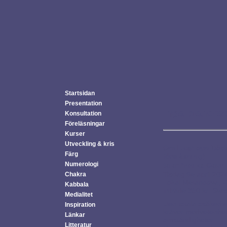
Startsidan
Presentation
Inga planera
Konsultation
Föreläsningar
Kurser
Utveckling & kris
Om Livet och Döden
Färg
föreläsning)
Numerologi
talar Annika Gauri
Tisdag 9e april 202
Chakra
Lokal Metanoova, G
Kabbala
Inträde 350 kr Swis
Medialitet
Den totala osäkerhet
Inspiration
kräver medvetenhet,
Länkar
omständigheter.
Litteratur