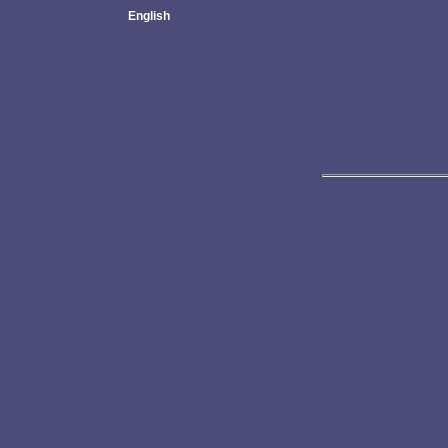
Om att vara männis
English
Makt och auktoritet
och samhälle.
Och om kärlek, ans
Om detta decennium
Bakomliggande förs
andlig utveckling.
Om detta talar jag u
chakrakunskap samt
Några föreläsninga
Utveckling med hj
Chakrasystemet är, 
karta över medvetan
medvetande och vår
Genom att förstå sy
insikter om både oss
försonas med oss s
finns i vårt inners
Numerologi i vår t
Numerologin kan hjä
Tal och siffror har i