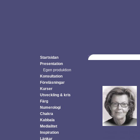
Startsidan
Presentation
Egen produktion
En mycket pe
Konsultation
Föreläsningar
Kurser
Utveckling & kris
Färg
Numerologi
Chakra
Kabbala
Medialitet
Fortsatte med medita
Inspiration
räknade) Gick på kon
Länkar