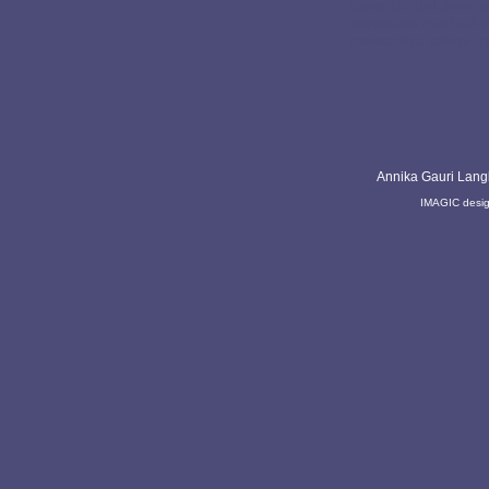
klara blir det ännu e
samhället med allt 
personliga behov mås
Annika Gauri Lang
IMAGIC desi