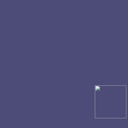
även verksam på de 
Hälsans Hus, Deva o
Sedan 80-talet har 
talet samverkade ja
Sen 90-talet har jag
Chakrasystemets psy
blivande yogalärare
Hade också möjligh
klientmottagning und
mig kanske där på mi
Jag har haft, och h
duktiga och kärleksfu
roligt och inspirera
kollegor jag uppska
Hos min käre vän To
föreläsningar och ku
allra första center 
spännande arbetssa