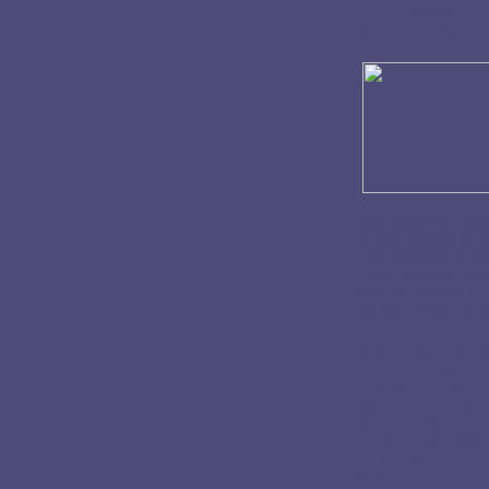
mig också 2006 gen
eldceremoni till na
spännande och rejäl
förhållningssätt till
Livet erbjuder så må
erfarenheter av helt 
befinner oss mitt i
kan dra lärdom av al
Jag ser ett enormt
värld och flyttade 20
i utkanten av Värm
Förändringar sker m
häften av asylsökan
rädslor för det som 
förstås i hela världe
Jag fortsätter leva m
tänker på barnens 