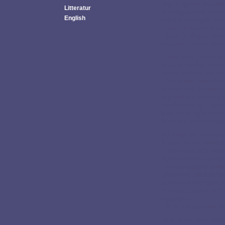
jag nu glömt hittade
Litteratur
sökvägar före Inter
English
medier och gick kur
Fann i litteraturen 
Dane Rudhyar, Jose
Govinda, Poul Bjerre 
Lärde mig också spi
balans mellan mentalt
skrev en bok om vä
Fick under tiden fa
jorden och kunde o
jag valt att hantera 
medicinering. För m
livet med eget ansva
Men det kräver myc
Så fann jag numerol
kunna se ett underl
Färgterapi och nume
numerologin blev 
Det fantastiska ind
beskriver olika dim
som en arketypisk s
med oss själva och 
trygghet.
De är fortfarande vik
Jag skrev flera böc