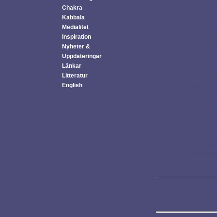
länge sen och den 
Chakra
kvar...
När jag mår som säms
Kabbala
ändra situationen, 
Medialitet
det är just nu! Det ä
Inspiration
Våga ha tillit till at
Nyheter &
frihet från illusion
Uppdateringar
MEN det är mycket s
Länkar
upp, bli passiv och 
Litteratur
inte vågar göra nö
English
eller vågar tala om
att "ge upp" medvet
man verkligen gjort 
man nu lever helt "
finnas stunder när v
ha tillit att överlåta os
Livet kan gripa in 
tomhet men kanske 
Det blir ju i backs
lång väg dit.
I det djupaste mörke
Att skriva, måla, sj
föra ut energi ur k
möjligheten till har