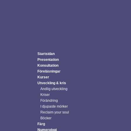
Startsidan
Presentation
I det djupast
Konsultation
Föreläsningar
Livet kan när som he
Kurser
dramatiska händelser
Utveckling & kris
depression. Många up
Andlig utveckling
jag gör, inte övere
Kriser
det inre och yttre k
slut vet jag nästan i
Förändring
tomt.
I djupaste mörker
Reclaim your soul
I det djupaste mörke
kanske sjukdomen ta
Böcker
själen är ett skrik,
Färg
för är borta, hoppe
Numerologi