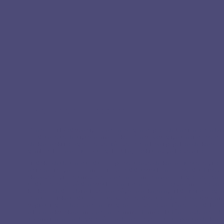
Chakrana och Teosofin
Den som vill fördjupa sig i chakranas egenskaper och funktioner kan bli 
om det är ett enhetligt svar man söker. Den ursprungliga tantriska beskr
chakrana skiljer sig en hel del från det vi kan läsa i populära chakraböc
gamla källorna är ofta motsägelsefulla, särskilt vad gäller detaljer.
I indisk och tibetansk tradition representerade chakrana oftast energier 
aktiveras i yoga och som hör ihop med det subtila inre väsendet. I tibet
skapade yogin helt medvetet chakrana som mentala övningar. Den kine
traditionens syn på den subtila människan var (och är) däremot mer prak
konkret och de subtila flödena ansågs ha anknytning till de fysiska orga
Den teosofiska traditionen (efter C. W. Leadbeater och A. Besant) utfor
uppfattning om hur chakrana fungerar och det är därifrån en stor del av
allmänna kunskap om chakrana kommer, framför allt från Leadbeaters b
Informationen där bygger på Leadbeaters eget sätt att uppfatta chakran