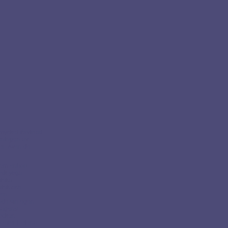
mycket förvirrad
ivningen av
ker. Även de
som enbart
ansk yoga
siska
tisk och
nen.
made sin egen
 dagens
öcker.
a efter Helena