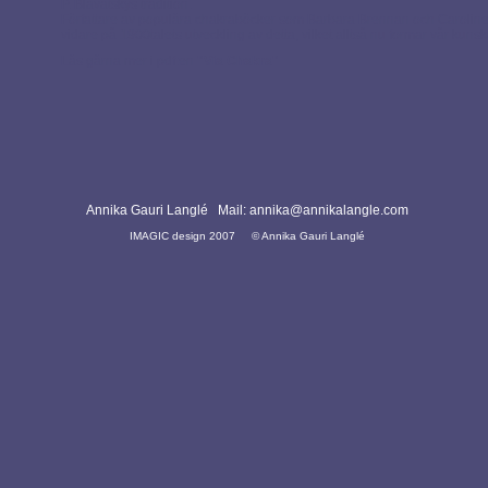
P. Blavatskys tradition.
Författare av populära chakraböcker som Barbara Brennan och Carolin
vidare på 1900talets utveckling av detta, vilket alltså nu formar vår kunsk
Läs gärna mer i pdf:en
"Via Chakra"
Annika Gauri Langlé Mail:
annika@annikalangle.com
IMAGIC design 2007
© Annika Gauri Langlé