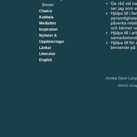
Ge råd vid na
Böcker
ser jag som en
Chakra
Hjälpa till i 
Kabbala
personlighete
påverka relat
Medialitet
och känner oc
Inspiration
Hjälpa till i 
Nyheter &
samarbetsmöj
Uppdateringar
Hjälpa till fö
beroende på i
Länkar
Litteratur
English
Annika Gauri Lang
IMAGIC desi