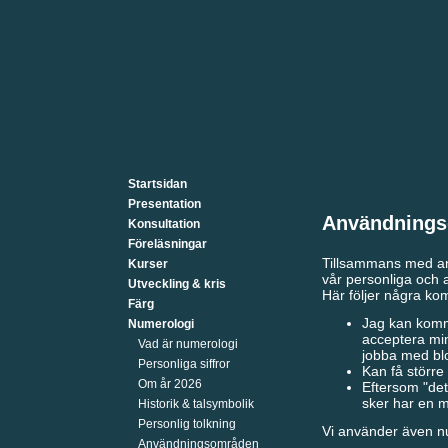
Startsidan
Presentation
Användning
Konsultation
Föreläsningar
Tillsammans med an
Kurser
vår personliga och a
Utveckling & kris
Här följer några ko
Färg
Jag kan komma
Numerologi
acceptera min
Vad är numerologi
jobba med blo
Personliga siffror
Kan få större 
Om år 2026
Eftersom "det 
sker har en 
Historik & talsymbolik
Personlig tolkning
Vi använder även nu
Användningsområden