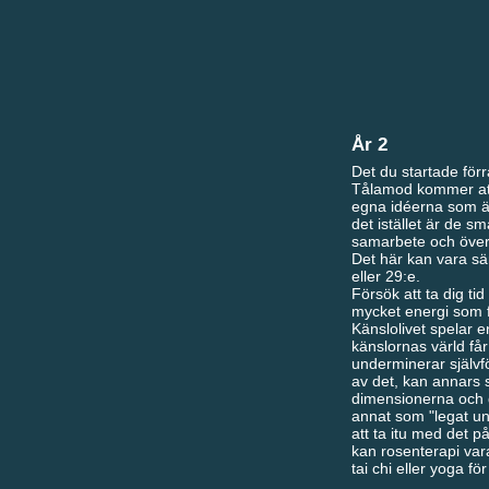
År 2
Det du startade för
Tålamod kommer att 
egna idéerna som är
det istället är de s
samarbete och över
Det här kan vara sär
eller 29:e.
Försök att ta dig tid 
mycket energi som fö
Känslolivet spelar en
känslornas värld får
underminerar självf
av det, kan annars s
dimensionerna och d
annat som "legat und
att ta itu med det 
kan rosenterapi vara
tai chi eller yoga för