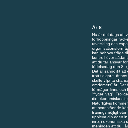
År 8
Nu är det dags att 
förhoppningar räcker
utveckling och exp
organisationsförmåg
kan behöva fråga di
kontroll över sådan
att du tar ansvar för
födelsedag den 8:e, 
Det är sannolikt att
trott tidigare. åtta
skulle vilja ta chan
omdömets" år. Det ä
förmågor finns och k
"flyger iväg". Trolig
din ekonomiska situa
Naturligtvis kommer 
att ovanstående kän
träningsmöjligheter t
uppleva din egen inr
inre, i ekonomiska 
meningen att du i år