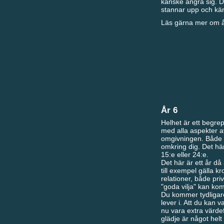
kanske ångra sig. De
stannar upp och känn
Läs gärna mer om år
År 6
Helhet är ett begrep
med alla aspekter av
omgivningen. Både m
omkring dig. Det här
15:e eller 24:e.
Det här är ett år d
till exempel gälla k
relationer, både priv
"goda vilja" kan ko
Du kommer tydligare
lever i. Att du kan 
nu vara extra värdef
glädje är något helt