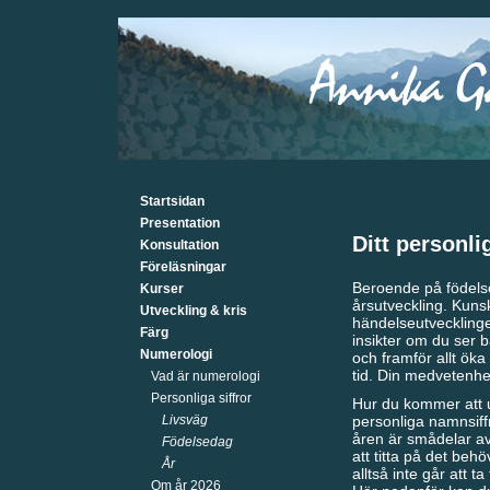
Startsidan
Presentation
Ditt personli
Konsultation
Föreläsningar
Beroende på födelse
Kurser
årsutveckling. Kuns
Utveckling & kris
händelseutvecklingen
Färg
insikter om du ser b
Numerologi
och framför allt öka 
tid. Din medvetenhe
Vad är numerologi
Personliga siffror
Hur du kommer att u
Livsväg
personliga namnsiff
åren är smådelar av 
Födelsedag
att titta på det beh
År
alltså inte går att ta
Om år 2026