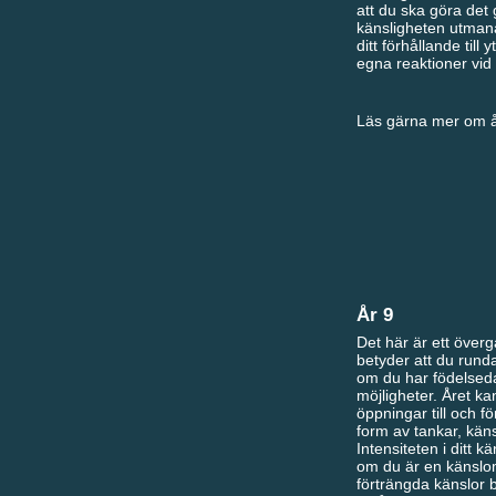
att du ska göra det g
känsligheten utmana 
ditt förhållande till 
egna reaktioner vid
Läs gärna mer om år
År 9
Det här är ett överg
betyder att du runda
om du har födelsedag
möjligheter. Året k
öppningar till och f
form av tankar, käns
Intensiteten i ditt k
om du är en känslom
förträngda känslor 