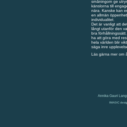
småningom ge utrymm
känslorna till engag
nära. Kanske kan en
en allmän öppenhet
individualitet.
Det är vanligt att d
långt utanför den va
bra förhållningssätt
ha att göra med res
hela världen blir vi
säga inre upplevel
Läs gärna mer om år
Annika Gauri Lang
IMAGIC desi