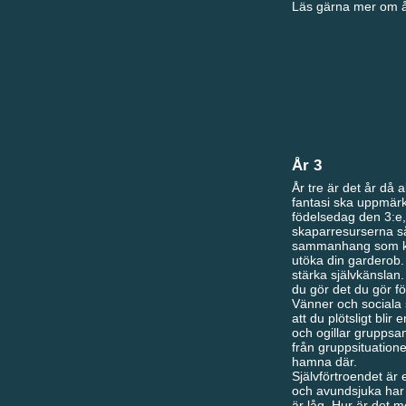
Läs gärna mer om år
År 3
År tre är det år då a
fantasi ska uppmärk
födelsedag den 3:e,
skaparresurserna så
sammanhang som kan 
utöka din garderob.
stärka självkänslan.
du gör det du gör fö
Vänner och sociala 
att du plötsligt bli
och ogillar grupps
från gruppsituatione
hamna där.
Självförtroendet är 
och avundsjuka har a
är låg. Hur är det m