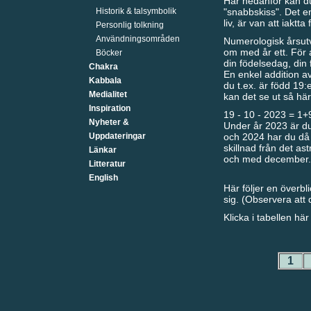
Här nedanför kan du
Historik & talsymbolik
"snabbskiss". Det en
liv, är van att iaktt
Personlig tolkning
Användningsområden
Numerologisk årsutve
om med år ett. För a
Böcker
din födelsedag, din 
Chakra
En enkel addition av
Kabbala
du t.ex. är född 19:e
Medialitet
kan det se ut så här
Inspiration
19 - 10 - 2023 = 1
Nyheter &
Under år 2023 är du 
Uppdateringar
och 2024 har du då å
skillnad från det ast
Länkar
och med december.
Litteratur
English
Här följer en överbl
sig. (Observera att
Klicka i tabellen här
1