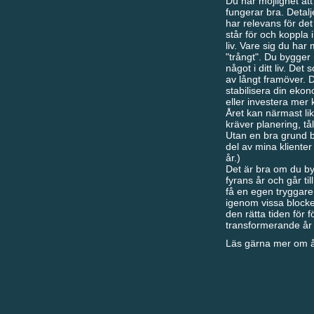
Du har möjlighet att
fungerar bra. Detal
har relevans för de
står för och koppla i
liv. Vare sig du har
"trångt". Du bygger 
något i ditt liv. De
av långt framöver. Det
stabilisera din ekono
eller investera mer 
Året kan närmast li
kräver planering, tå
Utan en bra grund bl
del av mina klienter
år.)
Det är bra om du byg
fyrans år och går ti
få en egen tryggare
igenom vissa blockeri
den rätta tiden för f
transformerande år n
Läs gärna mer om år