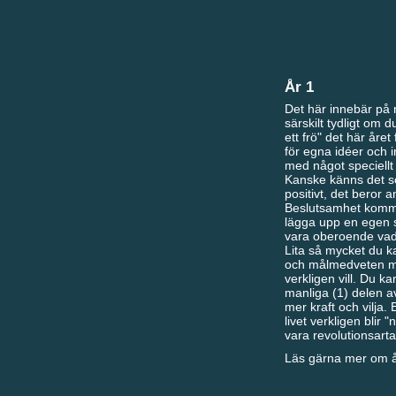
År 1
Det här innebär på n
särskilt tydligt om 
ett frö" det här året
för egna idéer och ini
med något speciellt m
Kanske känns det s
positivt, det beror a
Beslutsamhet kommer
lägga upp en egen st
vara oberoende vad 
Lita så mycket du kan
och målmedveten men
verkligen vill. Du k
manliga (1) delen a
mer kraft och vilja.
livet verkligen blir 
vara revolutionsarta
Läs gärna mer om år