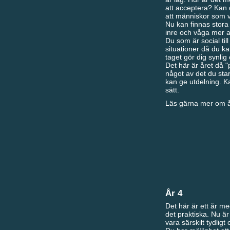
att acceptera? Kan du
att människor som ve
Nu kan finnas stora 
inre och våga mer av
Du som är social til
situationer då du ka
taget gör dig synli
Det här är året då "
något av det du star
kan ge utdelning. K
sätt.
Läs gärna mer om år
År 4
Det här är ett år med
det praktiska. Nu ä
vara särskilt tydlig