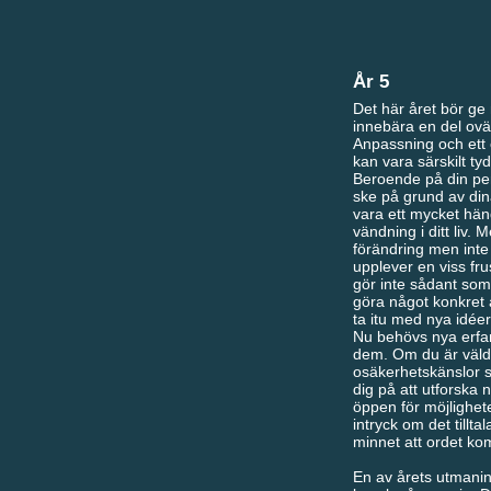
År 5
Det här året bör ge 
innebära en del ovä
Anpassning och ett 
kan vara särskilt ty
Beroende på din per
ske på grund av din
vara ett mycket händ
vändning i ditt liv. 
förändring men inte 
upplever en viss fru
gör inte sådant som 
göra något konkret 
ta itu med nya idéer 
Nu behövs nya erfa
dem. Om du är väldi
osäkerhetskänslor så
dig på att utforska 
öppen för möjlighet
intryck om det tillt
minnet att ordet ko
En av årets utmanin