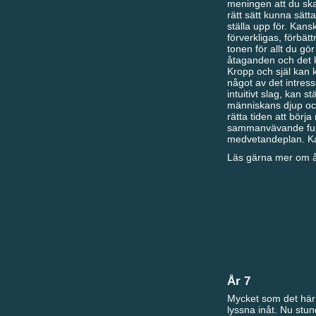
meningen att du ska
rätt sätt kunna sätt
ställa upp för. Kans
förverkligas, förbätt
tonen för allt du gör
åtaganden och det ka
Kropp och själ kan 
något av det intress
intuitivt slag, kan s
människans djup och 
rätta tiden att börj
sammanvävande funk
medvetandeplan. Kans
Läs gärna mer om år
År 7
Mycket som det här 
lyssna inåt. Nu stun