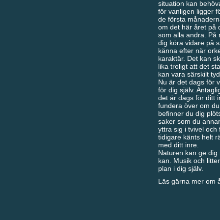
situation kan behöva 
för vanligen ligger 
de första månaderna
om det här året på d
som alla andra. På 
dig köra vidare på s
känna efter när ork
karaktär. Det kan s
lika troligt att det 
kan vara särskilt ty
Nu är det dags för vi
för dig själv. Antagli
det är dags för ditt
fundera över om du
befinner du dig plöt
saker som du annar
yttra sig i tvivel o
tidigare känts helt rä
med ditt inre.
Naturen kan ge dig 
kan. Musik och litte
plan i dig själv.
Läs gärna mer om år